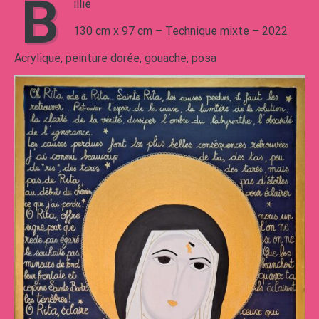
B
illie
130 cm x 97 cm – Technique mixte – 2022
Acrylique, peinture dorée, gouache, posa