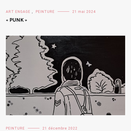
ART ENGAGE
,
PEINTURE
21 mai 2024
« PUNK »
PEINTURE
21 décembre 2022