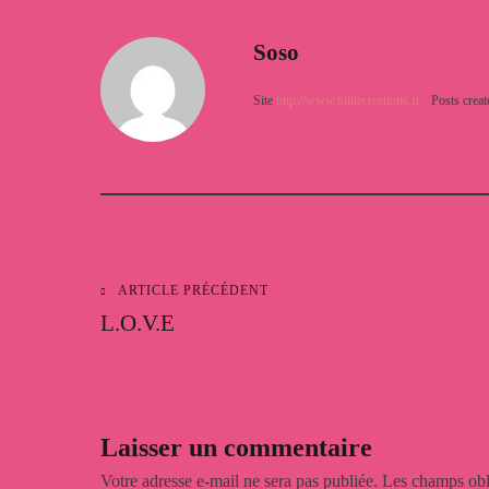
Soso
Site
http://www.billiecreations.fr
Posts creat
ARTICLE PRÉCÉDENT
Navigation
L.O.V.E
de
l’article
Laisser un commentaire
Votre adresse e-mail ne sera pas publiée.
Les champs obl