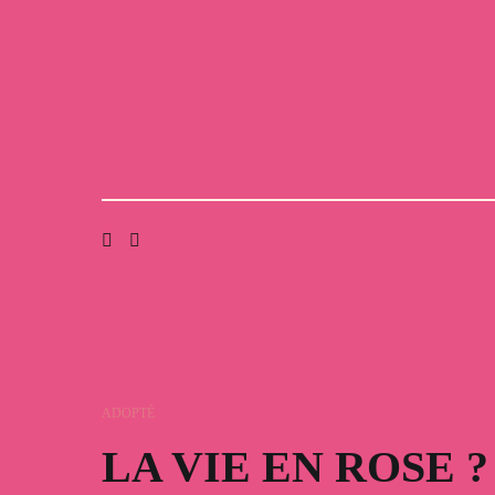
Aller
A PROPOS
GALERIE
CONTAC
ACTUALITÉS
au
contenu
ADOPTÉ
LA VIE EN ROSE ?