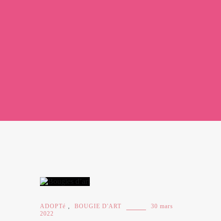
ADOPTé
,
BOUGIE D'ART
30 mars
2022