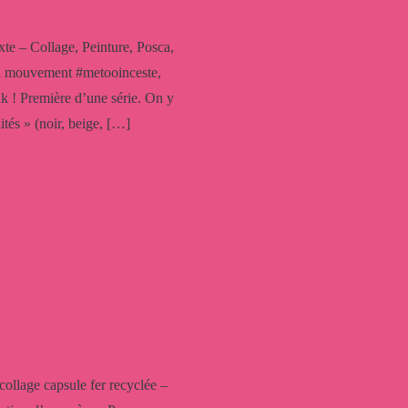
e – Collage, Peinture, Posca,
 au mouvement #metooinceste,
Punk ! Première d’une série. On y
ités » (noir, beige, […]
llage capsule fer recyclée –