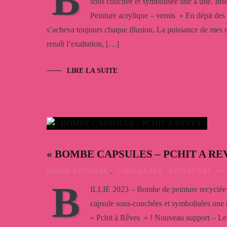
B
sous couchée et symbolisée une à une. Ins
Peinture acrylique – vernis « En dépit des
s’acheva toujours chaque illusion, La puissance de mes r
renaît l’exaltation, […]
LIRE LA SUITE
« BOMBE CAPSULES – PCHIT A RE
BOMBE RECYCLEE
,
CAPSULE FER - RECYCL'ART
B
ILLIE 2023 – Bombe de peinture recyclée 
capsule sous-couchées et symbolisées une
« Pchit à Rêves » ! Nouveau support – Le