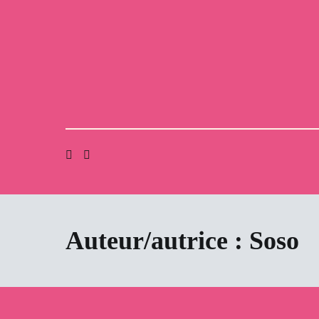
Aller
au
contenu
Auteur/autrice :
Soso