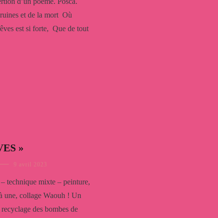
ertion d’un poème. Posca.
 ruines et de la mort Où
êves est si forte, Que de tout
VES »
9 avril 2023
– technique mixte – peinture,
 à une, collage Waouh ! Un
 recyclage des bombes de